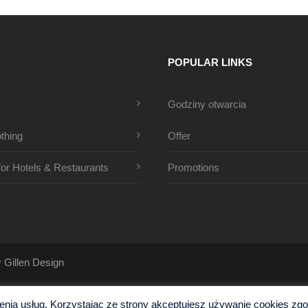
POPULAR LINKS
Godziny otwarcia
thing
Offer
 for Hotels & Restaurants
Promotions
y
Gillen Design
ia usług. Korzystając ze strony akceptujesz używanie cookies zgodn