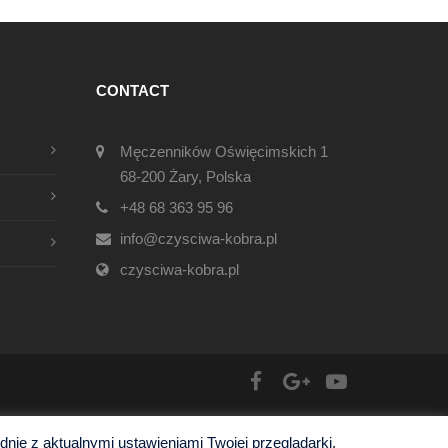
CONTACT
Męczenników Oświęcimskich 1
68-200 Żary, Polska
+48 68 363 95 96
info@czysciwa-kobra.pl
czysciwa-kobra.pl
ie z aktualnymi ustawieniami Twojej przeglądarki.