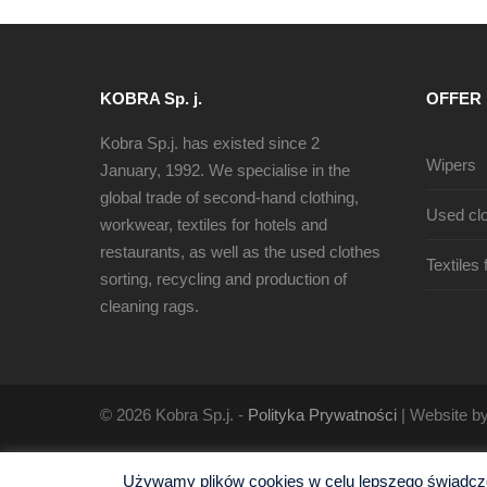
KOBRA Sp. j.
OFFER
Kobra Sp.j. has existed since 2
Wipers
January, 1992. We specialise in the
global trade of second-hand clothing,
Used clo
workwear, textiles for hotels and
restaurants, as well as the used clothes
Textiles
sorting, recycling and production of
cleaning rags.
© 2026 Kobra Sp.j. -
Polityka Prywatności
| Website b
Używamy plików cookies w celu lepszego świadczen