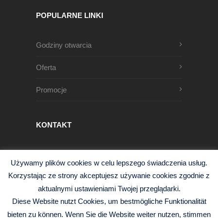
POPULARNE LINKI
Godziny otwarcia
Oferta
Promocje
KONTAKT
Męczenników Oświęcimskich 1
Używamy plików cookies w celu lepszego świadczenia usług.
68-200 Żary, Polska
Korzystając ze strony akceptujesz używanie cookies zgodnie z
+48 68 363 95 96
aktualnymi ustawieniami Twojej przeglądarki.
info@czysciwa-kobra.pl
Diese Website nutzt Cookies, um bestmögliche Funktionalität
czysciwa-kobra.pl
bieten zu können. Wenn Sie die Website weiter nutzen, stimmen