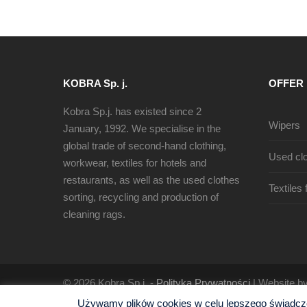
KOBRA Sp. j.
OFFER
Kobra Sp.j. has existed since 2
Wipers
January, 1992. We specialise in the
global trade of second-hand clothing,
Used clo
workwear, textiles for hotels and
restaurants, as well as the used clothes
Textiles
sorting, recycling and production of
cleaning rags.
© 2026 Kobra Sp.j. -
Polityka Prywatności
| Website b
Używamy plików cookies w celu lepszego świadczen