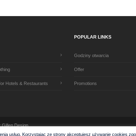
POPULAR LINKS
Godziny otwarcia
thing
Offer
 for Hotels & Restaurants
Promotions
y
Gillen Design
ia usług. Korzystając ze strony akceptujesz używanie cookies zgodn