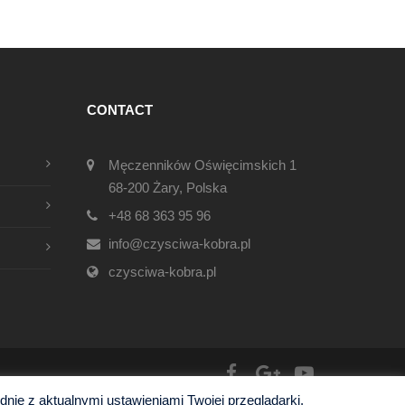
CONTACT
Męczenników Oświęcimskich 1
68-200 Żary, Polska
+48 68 363 95 96
info@czysciwa-kobra.pl
czysciwa-kobra.pl
ie z aktualnymi ustawieniami Twojej przeglądarki.