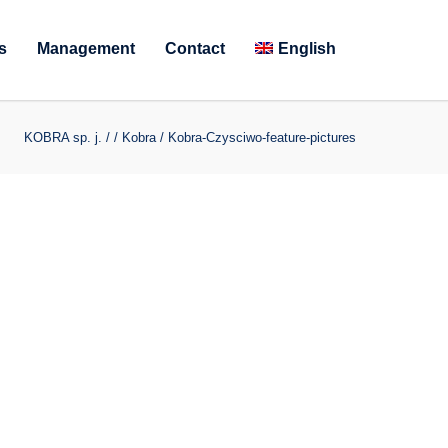
s
Management
Contact
English
KOBRA sp. j.
/
/
Kobra
/
Kobra-Czysciwo-feature-pictures