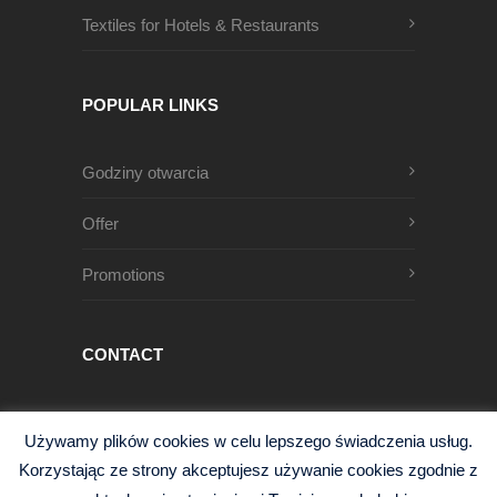
Textiles for Hotels & Restaurants
POPULAR LINKS
Godziny otwarcia
Offer
Promotions
CONTACT
Męczenników Oświęcimskich 1
Używamy plików cookies w celu lepszego świadczenia usług.
68-200 Żary, Polska
Korzystając ze strony akceptujesz używanie cookies zgodnie z
+48 68 363 95 96