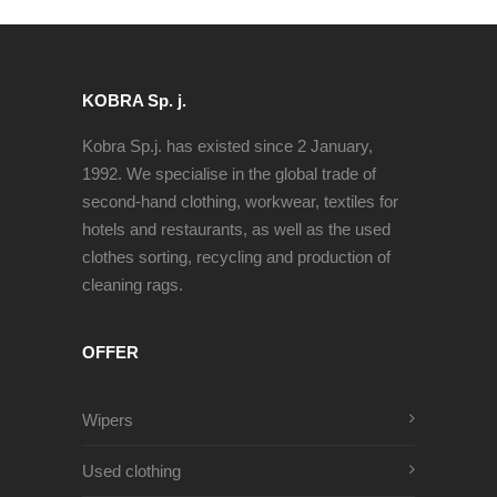
KOBRA Sp. j.
Kobra Sp.j. has existed since 2 January,
1992. We specialise in the global trade of
second-hand clothing, workwear, textiles for
hotels and restaurants, as well as the used
clothes sorting, recycling and production of
cleaning rags.
OFFER
Wipers
Used clothing