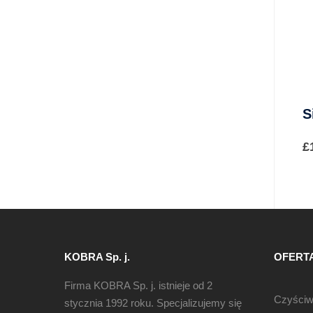
S
£
KOBRA Sp. j.
OFERT
Firma KOBRA Sp. j. istnieje od 2
Czyści
stycznia 1992 roku. Specjalizujemy się