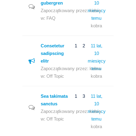
gubergren
10
Zapoczątkowany przez:
miesięcy
kobra
w:
FAQ
temu
kobra
Consetetur
1
2
11 lat,
sadipscing
10
elitr
miesięcy
Zapoczątkowany przez:
kobra
temu
w:
Off Topic
kobra
Sea takimata
1
3
11 lat,
sanctus
10
Zapoczątkowany przez:
miesięcy
kobra
w:
Off Topic
temu
kobra