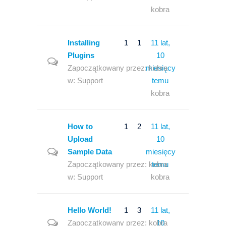
kobra
Installing
1
1
11 lat,
Plugins
10
Zapoczątkowany przez:
miesięcy
kobra
w:
Support
temu
kobra
How to
1
2
11 lat,
Upload
10
Sample Data
miesięcy
Zapoczątkowany przez:
kobra
temu
w:
Support
kobra
Hello World!
1
3
11 lat,
Zapoczątkowany przez:
kobra
10