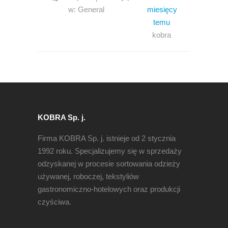
w:
General
miesięcy
temu
kobra
KOBRA Sp. j.
Firma KOBRA Sp. j. istnieje od 2 stycznia
1992 roku. Specjalizujemy się w sprzedaży
odzyskanej w procesie sortowania odzieży
używanej, roboczej, tekstyliów
gastronomiczno-hotelowych oraz produkcji
czyściwa.