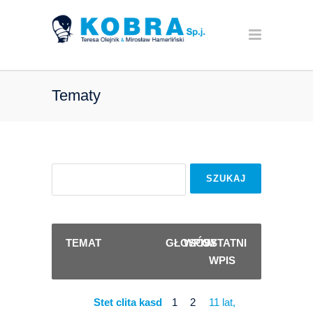
Tematy
TEMAT
GŁOSÓW
WPISY
OSTATNI
WPIS
Stet clita kasd
1
2
11 lat,