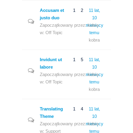
Accusam et
1
2
11 lat,
justo duo
10
Zapoczątkowany przez:
miesięcy
kobra
w:
Off Topic
temu
kobra
Invidunt ut
1
5
11 lat,
labore
10
Zapoczątkowany przez:
miesięcy
kobra
w:
Off Topic
temu
kobra
Translating
1
4
11 lat,
Theme
10
Zapoczątkowany przez:
miesięcy
kobra
w:
Support
temu