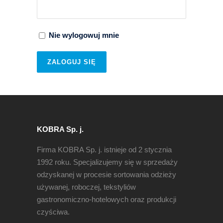
Nie wylogowuj mnie
ZALOGUJ SIĘ
KOBRA Sp. j.
Firma KOBRA Sp. j. istnieje od 2 stycznia
1992 roku. Specjalizujemy się w sprzedaży
odzyskanej w procesie sortowania odzieży
używanej, roboczej, tekstyliów
gastronomiczno-hotelowych oraz produkcji
czyściwa.