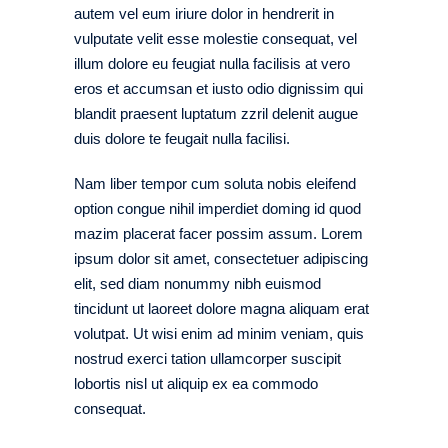
autem vel eum iriure dolor in hendrerit in
vulputate velit esse molestie consequat, vel
illum dolore eu feugiat nulla facilisis at vero
eros et accumsan et iusto odio dignissim qui
blandit praesent luptatum zzril delenit augue
duis dolore te feugait nulla facilisi.
Nam liber tempor cum soluta nobis eleifend
option congue nihil imperdiet doming id quod
mazim placerat facer possim assum. Lorem
ipsum dolor sit amet, consectetuer adipiscing
elit, sed diam nonummy nibh euismod
tincidunt ut laoreet dolore magna aliquam erat
volutpat. Ut wisi enim ad minim veniam, quis
nostrud exerci tation ullamcorper suscipit
lobortis nisl ut aliquip ex ea commodo
consequat.