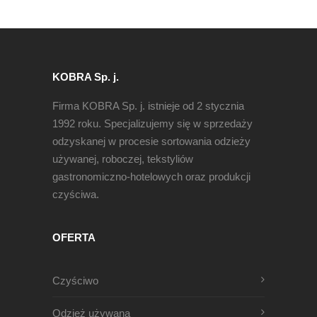
KOBRA Sp. j.
Firma KOBRA Sp. j. istnieje od 2 stycznia
1992 roku. Specjalizujemy się w sprzedaży
odzyskanej w procesie sortowania odzieży
używanej, roboczej, tekstyliów
gastronomiczno-hotelowych oraz produkcji
czyściwa.
OFERTA
Czyściwo
Odzież używana