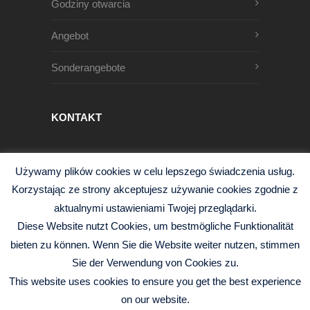
Godziny otwarcia
Angebot
Sonderangebote
KONTAKT
Męczenników Oświęcimskich 1
Używamy plików cookies w celu lepszego świadczenia usług.
68-200 Żary, Polska
Korzystając ze strony akceptujesz używanie cookies zgodnie z
+48 68 363 95 96
aktualnymi ustawieniami Twojej przeglądarki.
info@czysciwa-kobra.pl
Diese Website nutzt Cookies, um bestmögliche Funktionalität
czysciwa-kobra.pl
bieten zu können. Wenn Sie die Website weiter nutzen, stimmen
Sie der Verwendung von Cookies zu.
This website uses cookies to ensure you get the best experience
on our website.