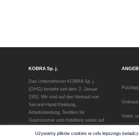
KOBRA Sp. j.
ANGEB
Das Unternehmen KOBRA Sp. j.
Putzlap
(OHG) besteht seit dem 2. Januar
1992. Wir sind auf den Verkauf von
Gebrauc
Second-Hand Kleidung,
Arbeitskleidung, Textilien für
Hotel- u
Gastronomie und Hotellerie sowie auf
die Herstellung von Putzlappen und
Używamy plików cookies w celu lepszego świadczen
Wischtücher spezialisiert.