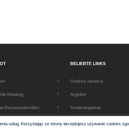
OT
BELIEBTE LINKS
pen
Godziny otwarcia
hte Kleidung
Angebot
nd Restauranttextilien
Sonderangebote
ia usług. Korzystając ze strony akceptujesz używanie cookies zgodn