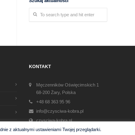
Szukaj aktualności
KONTAKT
Męczenników Oświęcimskich 1
68-200 Żary, Polska
+48 68 363 95 96
info@czysciwa-kobra.pl
czysciwa-kobra.pl
ie z aktualnymi ustawieniami Twojej przeglądarki.