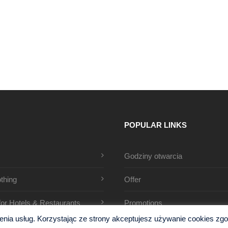
POPULAR LINKS
Godziny otwarcia
thing
Offer
 for Hotels & Restaurants
Promotions
ia usług. Korzystając ze strony akceptujesz używanie cookies zgodn