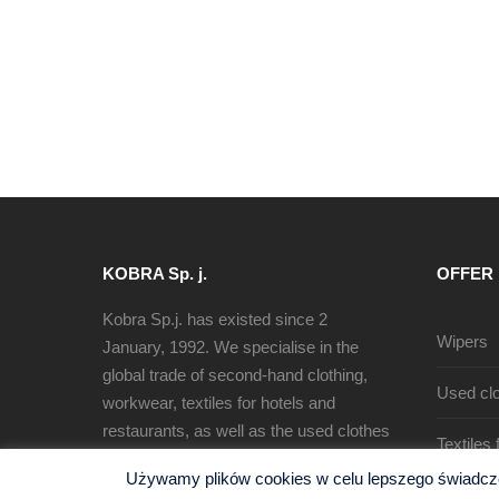
KOBRA Sp. j.
OFFER
Kobra Sp.j. has existed since 2
Wipers
January, 1992. We specialise in the
global trade of second-hand clothing,
Used clo
workwear, textiles for hotels and
restaurants, as well as the used clothes
Textiles
sorting, recycling and production of
Używamy plików cookies w celu lepszego świadczen
cleaning rags.