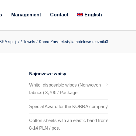
s
Management
Contact
English
RA sp. j.
/
/
Towels
/
Kobra-Zary-tekstylia-hotelowe-reczniki3
Najnowsze wpisy
White, disposable wipes (Nonwoven
fabrics) 3,70€ / Package
Special Award for the KOBRA company
Cotton sheets with an elastic band from
8-14 PLN / pcs.