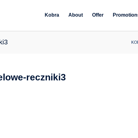
Kobra
About
Offer
Promotion
ki3
KOB
elowe-reczniki3