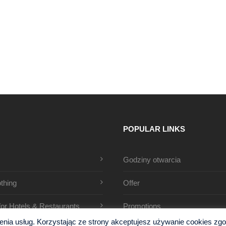
POPULAR LINKS
Godziny otwarcia
thing
Offer
 for Hotels & Restaurants
Promotions
ia usług. Korzystając ze strony akceptujesz używanie cookies zgodn