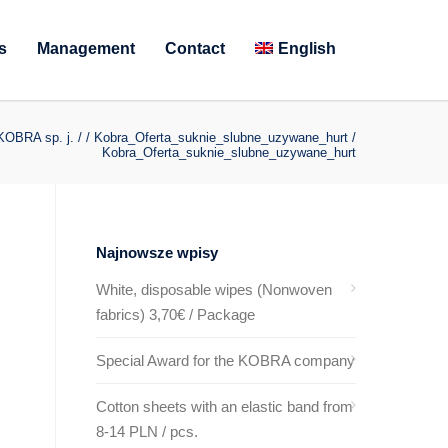
s
Management
Contact
English
KOBRA sp. j.
/
/
Kobra_Oferta_suknie_slubne_uzywane_hurt
/
Kobra_Oferta_suknie_slubne_uzywane_hurt
Najnowsze wpisy
White, disposable wipes (Nonwoven
fabrics) 3,70€ / Package
Special Award for the KOBRA company
Cotton sheets with an elastic band from
8-14 PLN / pcs.