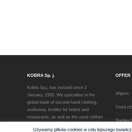
KOBRA Sp. j.
OFFER
Kobra Sp.j. has existed since 2
Wipers
January, 1992. We specialise in the
global trade of second-hand clothing,
Used clo
workwear, textiles for hotels and
restaurants, as well as the used clothes
Textiles
sorting, recycling and production of
Używamy plików cookies w celu lepszego świadczen
cleaning rags.