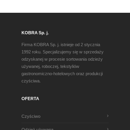
KOBRA Sp. j.
Firma KOBRA Sp. j. istnieje od 2 stycznia
1992 roku. Specjalizujemy się w sprzedaży
odzyskanej w procesie sortowania odzieży
używanej, roboczej, tekstyliów
gastronomiczno-hotelowych oraz produkcji
czyściwa.
OFERTA
Czyściwo
Odzież używana