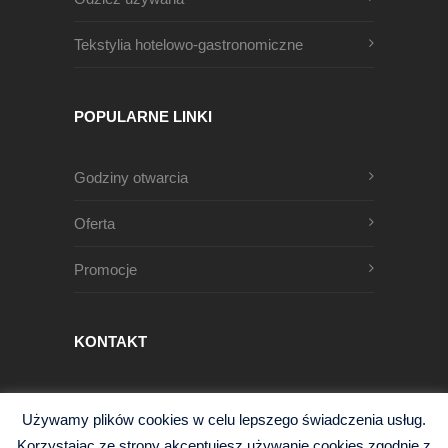
Tekstylia hotelowo-gastronomiczne
POPULARNE LINKI
Godziny otwarcia
Oferta
Promocje
KONTAKT
Męczenników Oświęcimskich 1
Używamy plików cookies w celu lepszego świadczenia usług.
68-200 Żary, Polska
Korzystając ze strony akceptujesz używanie cookies zgodnie z