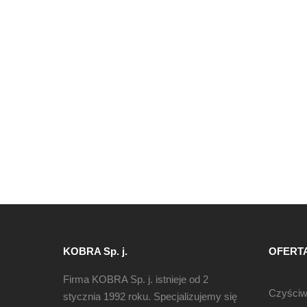
KOBRA Sp. j.
OFERT
Firma KOBRA Sp. j. istnieje od 2
Czyści
stycznia 1992 roku. Specjalizujemy się