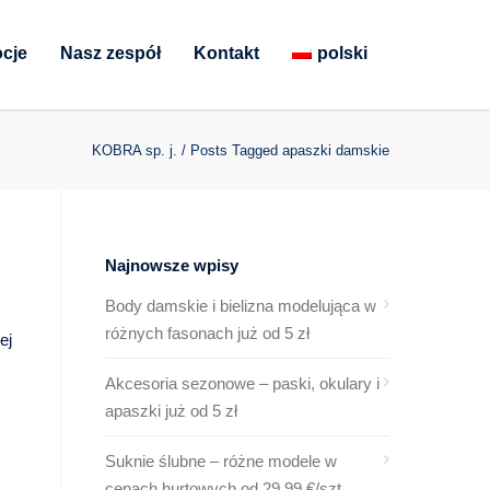
cje
Nasz zespół
Kontakt
polski
KOBRA sp. j.
/
Posts Tagged apaszki damskie
Najnowsze wpisy
Body damskie i bielizna modelująca w
różnych fasonach już od 5 zł
ej
Akcesoria sezonowe – paski, okulary i
apaszki już od 5 zł
Suknie ślubne – różne modele w
cenach hurtowych od 29,99 €/szt.