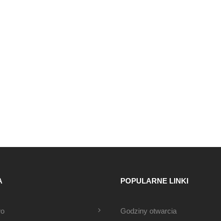
A
POPULARNE LINKI
wo
Godziny otwarcia