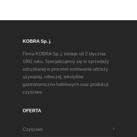
KOBRA Sp. j.
Firma KOBRA Sp. j. istnieje od 2 stycznia
1992 roku. Specjalizujemy się w sprzedaży
odzyskanej w procesie sortowania odzieży
używanej, roboczej, tekstyliów
gastronomiczno-hotelowych oraz produkcji
czyściwa.
OFERTA
Czyściwo