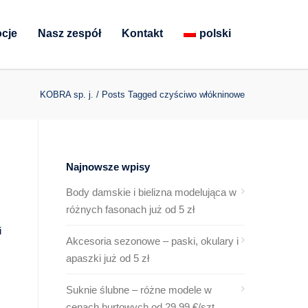
cje
Nasz zespół
Kontakt
polski
KOBRA sp. j.
/
Posts Tagged czyściwo włókninowe
Najnowsze wpisy
Body damskie i bielizna modelująca w
różnych fasonach już od 5 zł
i
Akcesoria sezonowe – paski, okulary i
apaszki już od 5 zł
Suknie ślubne – różne modele w
cenach hurtowych od 29,99 €/szt.