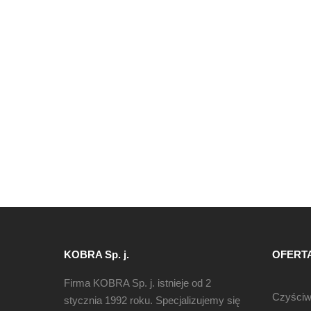
KOBRA Sp. j.
OFERT
Firma KOBRA Sp. j. istnieje od 2
Czyści
stycznia 1992 roku. Specjalizujemy się