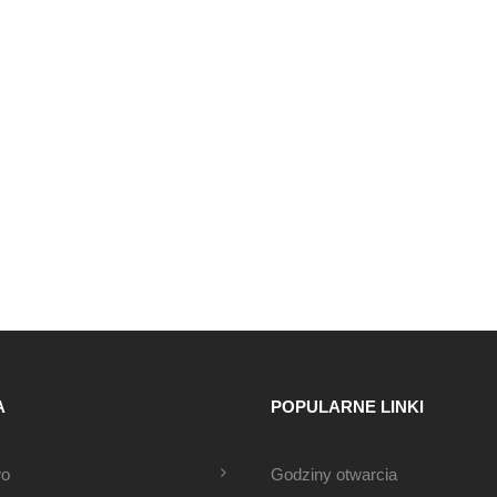
A
POPULARNE LINKI
wo
Godziny otwarcia