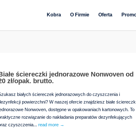
Kobra
O Firmie
Oferta
Promo
Białe ściereczki jednorazowe Nonwoven od
20 zł/opak. brutto.
Szukasz białych ściereczek jednorazowych do czyszczenia i
dezynfekcji powierzchni? W naszej ofercie znajdziesz białe ściereczk
jednorazowe Nonwoven, dostępne w opakowaniach kartonowych. To
praktyczne rozwiązanie do nakładania preparatów dezynfekujących
oraz czyszczenia...
read more →