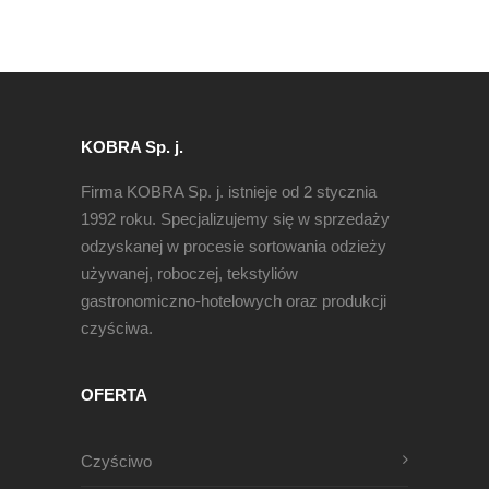
KOBRA Sp. j.
Firma KOBRA Sp. j. istnieje od 2 stycznia
1992 roku. Specjalizujemy się w sprzedaży
odzyskanej w procesie sortowania odzieży
używanej, roboczej, tekstyliów
gastronomiczno-hotelowych oraz produkcji
czyściwa.
OFERTA
Czyściwo