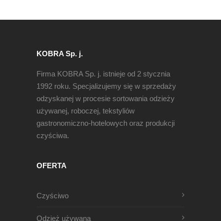
KOBRA Sp. j.
Firma KOBRA Sp. j. istnieje od 2 stycznia
1992 roku. Specjalizujemy się w sprzedaży
odzyskanej w procesie sortowania odzieży
używanej, roboczej, tekstyliów
gastronomiczno-hotelowych oraz produkcji
czyściwa.
OFERTA
Czyściwo
Odzież używana