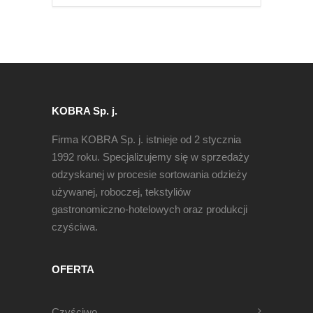
KOBRA Sp. j.
Firma KOBRA Sp. j. istnieje od 2 stycznia
1992 roku. Specjalizujemy się w sprzedaży
odzyskanej w procesie sortowania odzieży
używanej, roboczej, tekstyliów
gastronomiczno-hotelowych oraz produkcji
czyściwa.
OFERTA
Czyściwo