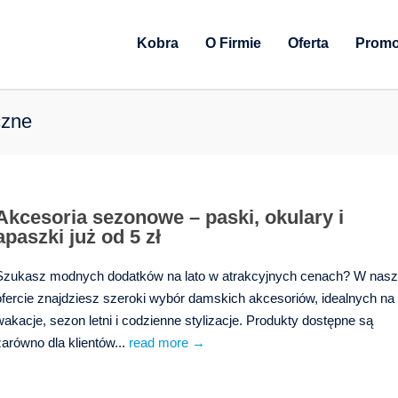
Kobra
O Firmie
Oferta
Promo
czne
Akcesoria sezonowe – paski, okulary i
apaszki już od 5 zł
Szukasz modnych dodatków na lato w atrakcyjnych cenach? W nasz
ofercie znajdziesz szeroki wybór damskich akcesoriów, idealnych na
wakacje, sezon letni i codzienne stylizacje. Produkty dostępne są
zarówno dla klientów...
read more →