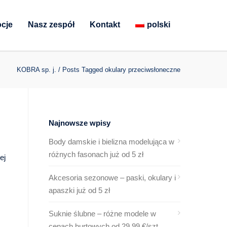
cje
Nasz zespół
Kontakt
polski
KOBRA sp. j.
/
Posts Tagged okulary przeciwsłoneczne
Najnowsze wpisy
Body damskie i bielizna modelująca w
różnych fasonach już od 5 zł
ej
Akcesoria sezonowe – paski, okulary i
apaszki już od 5 zł
Suknie ślubne – różne modele w
cenach hurtowych od 29,99 €/szt.