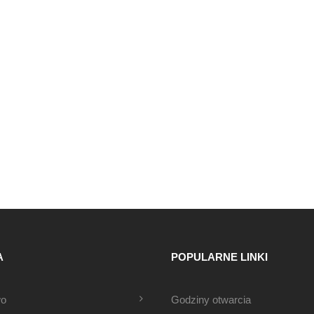
A
POPULARNE LINKI
wo
Godziny otwarcia