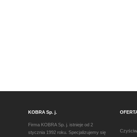
KOBRA Sp. j.
OFERT
Firma KOBRA Sp. j. istnieje od 2
Czyści
stycznia 1992 roku. Specjalizujemy się