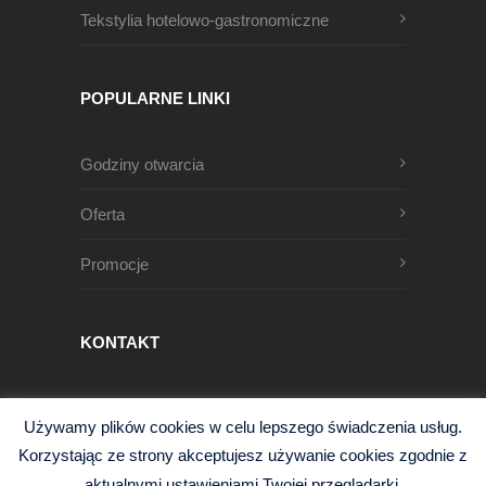
Tekstylia hotelowo-gastronomiczne
POPULARNE LINKI
Godziny otwarcia
Oferta
Promocje
KONTAKT
Męczenników Oświęcimskich 1
Używamy plików cookies w celu lepszego świadczenia usług.
68-200 Żary, Polska
Korzystając ze strony akceptujesz używanie cookies zgodnie z
+48 68 363 95 96
aktualnymi ustawieniami Twojej przeglądarki.