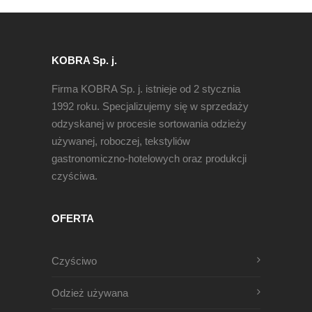
KOBRA Sp. j.
Firma KOBRA Sp. j. istnieje od 2 stycznia
1992 roku. Specjalizujemy się w sprzedaży
odzyskanej w procesie sortowania odzieży
używanej, roboczej, tekstyliów
gastronomiczno-hotelowych oraz produkcji
czyściwa.
OFERTA
Czyściwo
Odzież używana