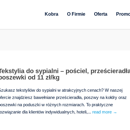
Kobra
O Firmie
Oferta
Promo
Tekstylia do sypialni – pościel, prześcieradła
poszewki od 11 zł/kg
Szukasz tekstyliów do sypialni w atrakcyjnych cenach? W naszej
ofercie znajdziesz bawełniane prześcieradła, poszwy na kołdry oraz
poszewki na poduszki w różnych rozmiarach. To praktyczne
rozwiązanie dla klientów indywidualnych, hoteli,...
read more →