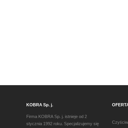
KOBRA Sp. j.
OFERT
Firma KOBRA Sp. j. istnieje od 2
Czyści
stycznia 1992 roku. Specjalizujemy się