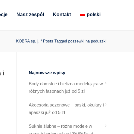
cje
Nasz zespół
Kontakt
polski
KOBRA sp. j.
/
Posts Tagged poszewki na poduszki
 i
Najnowsze wpisy
Body damskie i bielizna modelująca w
różnych fasonach już od 5 zł
Akcesoria sezonowe – paski, okulary i
apaszki już od 5 zł
Suknie ślubne – różne modele w
cenach hurtowych od 29,99 €/szt.