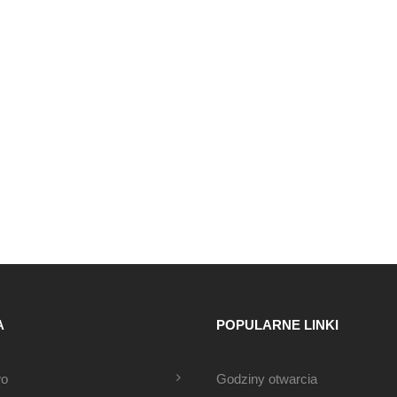
A
POPULARNE LINKI
wo
Godziny otwarcia