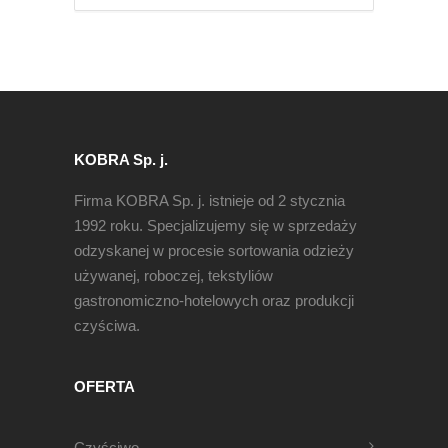
KOBRA Sp. j.
Firma KOBRA Sp. j. istnieje od 2 stycznia
1992 roku. Specjalizujemy się w sprzedaży
odzyskanej w procesie sortowania odzieży
używanej, roboczej, tekstyliów
gastronomiczno-hotelowych oraz produkcji
czyściwa.
OFERTA
Czyściwo