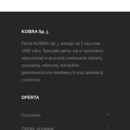
KOBRA Sp. j.
Firma KOBRA Sp. j. istnieje od 2 stycznia
1992 roku. Specjalizujemy się w sprzedaży
odzyskanej w procesie sortowania odzieży
używanej, roboczej, tekstyliów
gastronomiczno-hotelowych oraz produkcji
czyściwa.
OFERTA
Czyściwo
Odzież używana