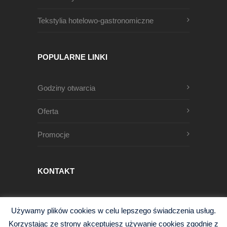
Tekstylia hotelowo-gastronomiczne
POPULARNE LINKI
Godziny otwarcia
Oferta
Promocje
KONTAKT
Męczenników Oświęcimskich 1
Używamy plików cookies w celu lepszego świadczenia usług.
68-200 Żary, Polska
Korzystając ze strony akceptujesz używanie cookies zgodnie z