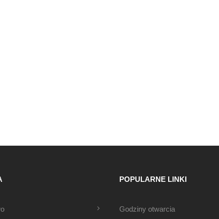
A
POPULARNE LINKI
wo
Godziny otwarcia