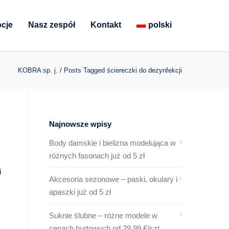
cje
Nasz zespół
Kontakt
polski
KOBRA sp. j.
/
Posts Tagged ściereczki do dezynfekcji
Najnowsze wpisy
Body damskie i bielizna modelująca w
różnych fasonach już od 5 zł
i
Akcesoria sezonowe – paski, okulary i
apaszki już od 5 zł
Suknie ślubne – różne modele w
cenach hurtowych od 29,99 €/szt.