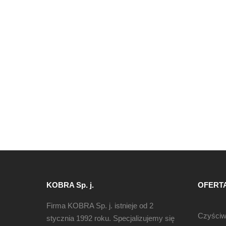
KOBRA Sp. j.
OFERT
Firma KOBRA Sp. j. istnieje od 2
Czyści
stycznia 1992 roku. Specjalizujemy się