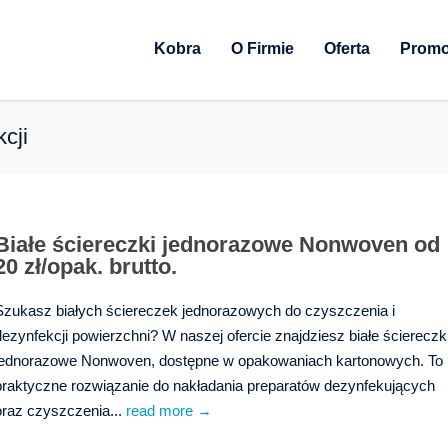
Kobra
O Firmie
Oferta
Promo
cji
Białe ściereczki jednorazowe Nonwoven od
20 zł/opak. brutto.
Szukasz białych ściereczek jednorazowych do czyszczenia i
dezynfekcji powierzchni? W naszej ofercie znajdziesz białe ściereczk
jednorazowe Nonwoven, dostępne w opakowaniach kartonowych. To
praktyczne rozwiązanie do nakładania preparatów dezynfekujących
oraz czyszczenia...
read more →