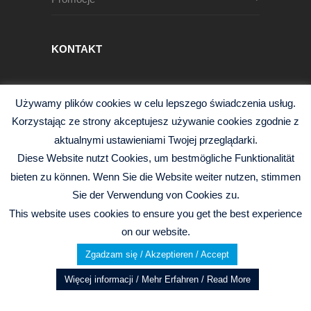
KONTAKT
Męczenników Oświęcimskich 1
Używamy plików cookies w celu lepszego świadczenia usług.
68-200 Żary, Polska
Korzystając ze strony akceptujesz używanie cookies zgodnie z
+48 68 363 95 96
aktualnymi ustawieniami Twojej przeglądarki.
info@czysciwa-kobra.pl
Diese Website nutzt Cookies, um bestmögliche Funktionalität
czysciwa-kobra.pl
bieten zu können. Wenn Sie die Website weiter nutzen, stimmen
Sie der Verwendung von Cookies zu.
This website uses cookies to ensure you get the best experience
on our website.
© 2026 Kobra Sp.j. -
Polityka Prywatności
|
Zgadzam się / Akzeptieren / Accept
Website by
Gillen Design
Więcej informacji / Mehr Erfahren / Read More