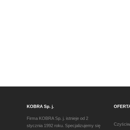
KOBRA Sp. j.
OFERT
Firma KOBRA Sp. j. istnieje od 2
Czyści
stycznia 1992 roku. Specjalizujemy się