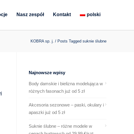
cje
Nasz zespół
Kontakt
polski
KOBRA sp. j.
/
Posts Tagged suknie ślubne
Najnowsze wpisy
Body damskie i bielizna modelująca w
różnych fasonach już od 5 zł
j
Akcesoria sezonowe – paski, okulary i
apaszki już od 5 zł
Suknie ślubne – różne modele w
cenach hurtowych od 29,99 €/szt.