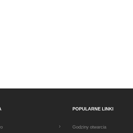
A
POPULARNE LINKI
wo
Godziny otwarcia