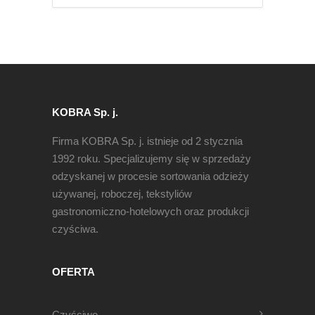
KOBRA Sp. j.
Firma KOBRA Sp. j. istnieje od 2 stycznia
1992 roku. Specjalizujemy się w sprzedaży
odzyskanej w procesie sortowania odzieży
używanej, roboczej, tekstyliów
gastronomiczno-hotelowych oraz produkcji
czyściwa.
OFERTA
Czyściwo